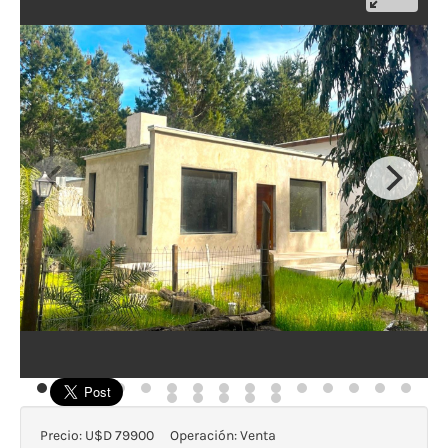
Precio:
U$D 79900
Operación:
Venta